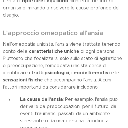
riportare l'equilibrio
cerca di
all'interno dell'intero
organismo, mirando a risolvere le cause profonde del
disagio.
L'approccio omeopatico all'ansia
Nell'omeopatia unicista, l'ansia viene trattata tenendo
caratteristiche uniche
conto delle
di ogni persona.
Piuttosto che focalizzarsi solo sullo stato di agitazione
o preoccupazione, l'omeopata unicista cerca di
tratti psicologici
modelli emotivi
identificare i
, i
e le
sensazioni fisiche
che accompagno l'ansia. Alcuni
fattori importanti da considerare includono:
La causa dell'ansia
: Per esempio, l'ansia può
derivare da preoccupazioni per il futuro, da
eventi traumatici passati, da un ambiente
stressante o da una personalità incline a
preoccuparsi.