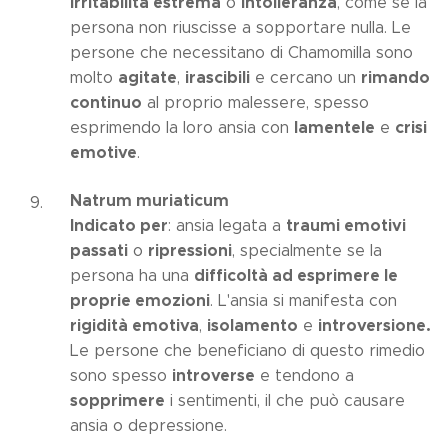
irritabilità estrema
intolleranza
o
, come se la
persona non riuscisse a sopportare nulla. Le
persone che necessitano di Chamomilla sono
agitate
irascibili
rimando
molto
,
e cercano un
continuo
al proprio malessere, spesso
lamentele
crisi
esprimendo la loro ansia con
e
emotive
.
Natrum muriaticum
Indicato per
traumi emotivi
: ansia legata a
passati
ripressioni
o
, specialmente se la
difficoltà ad esprimere le
persona ha una
proprie emozioni
. L'ansia si manifesta con
rigidità emotiva
isolamento
introversione.
,
e
Le persone che beneficiano di questo rimedio
introverse
sono spesso
e tendono a
sopprimere
i sentimenti, il che può causare
ansia o depressione.