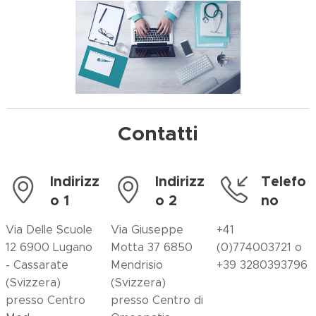
Contatti
Indirizz
Indirizz
Telefo
o 1
o 2
no
Via Delle Scuole
Via Giuseppe
+41
12 6900 Lugano
Motta 37 6850
(0)774003721 o
- Cassarate
Mendrisio
+39 3280393796
(Svizzera)
(Svizzera)
presso Centro
presso Centro di