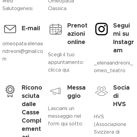
Med
Omeopatia
Salutogenesi.
Classica.
Prenot
Segui
E-mail
azioni
mi su
online
Instagr
omeopata.elenaa
am
ndreoni@gmail.co
Scegli il tuo
m
appuntamento:
_elenaandreoni_
clicca qui.
omeo_teatro
Ricono
Messa
Socia
sciuta
ggio
di
dalle
HVS
Lasciami un
Casse
messaggio nel
HVS
Compl
form qui sotto:
(Associazione
ement
Svizzera di
ari